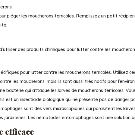
herons.
 pour piéger les moucherons terricoles. Remplissez un petit récipie
ite.
 d’utiliser des produits chimiques pour lutter contre les moucherons
spécifiques pour lutter contre les moucherons terricoles. Utilisez c
ntre les moucherons, mais ils sont aussi très nocifs pour l’environn
t une bactérie qui attaque les larves de moucherons terricoles. Vo
iensis est un insecticide biologique qui ne présente pas de danger
mophages sont des vers microscopiques qui parasitent les larves
jardineries. Les nématodes entomophages sont une solution bio
e efficace