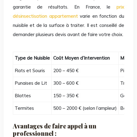
garantie de résultats. En France, le
prix
désinsectisation appartement
varie en fonction du
nuisible et de la surface à traiter. Il est conseillé de
demander plusieurs devis avant de faire votre choix.
Type de Nuisible
Coût Moyen d’Intervention
Méthode
Rats et Souris
200 – 450 €
Pièges,
Punaises de Lit
300 – 600 €
Traitem
Blattes
150 – 350 €
Gels ins
Termites
500 – 2000 € (selon l’ampleur)
Barrièr
Avantages de faire appel à un
professionnel :