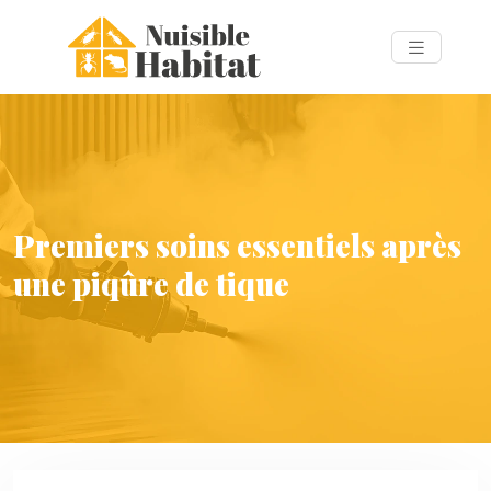
Premiers soins essentiels après
une piqûre de tique