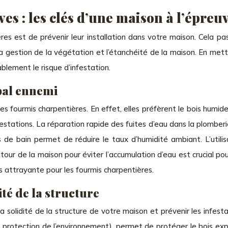
ves : les clés d’une maison à l’épre
res est de prévenir leur installation dans votre maison. Cela pa
s, la gestion de la végétation et l’étanchéité de la maison. En m
blement le risque d’infestation.
ipal ennemi
es fourmis charpentières. En effet, elles préfèrent le bois humide e
estations. La réparation rapide des fuites d’eau dans la plomberie,
es de bain permet de réduire le taux d’humidité ambiant. L’uti
our de la maison pour éviter l’accumulation d’eau est crucial pou
s attrayante pour les fourmis charpentières.
ité de la structure
la solidité de la structure de votre maison et prévenir les infesta
e protection de l’environnement), permet de protéger le bois expo