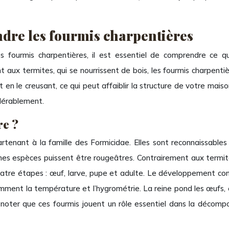
dre les fourmis charpentières
s fourmis charpentières, il est essentiel de comprendre ce qu
x termites, qui se nourrissent de bois, les fourmis charpentière
 le creusant, ce qui peut affaiblir la structure de votre maison. 
dérablement.
re ?
tenant à la famille des Formicidae. Elles sont reconnaissables
nes espèces puissent être rougeâtres. Contrairement aux termite
atre étapes : œuf, larve, pupe et adulte. Le développement co
ment la température et l’hygrométrie. La reine pond les œufs, et 
e noter que ces fourmis jouent un rôle essentiel dans la décomposi