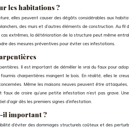
r les habitations ?
ature, elles peuvent causer des dégâts considérables aux habitati
des planchers, des murs et d’autres éléments de construction. Au f
s cas extrêmes, la détérioration de la structure peut même entra
endre des mesures préventives pour éviter ces infestations.
harpentières
rpentières. Il est important de démêler le vrai du faux pour ado
 fourmis charpentières mangent le bois. En réalité, elles le creu
t concernées. Même les maisons neuves peuvent être attaquées, s
 est faux de croire qu’une petite infestation n’est pas grave. 
 d’agir dès les premiers signes d’infestation.
-il important ?
ibilité d’éviter des dommages structurels coûteux et des perturb