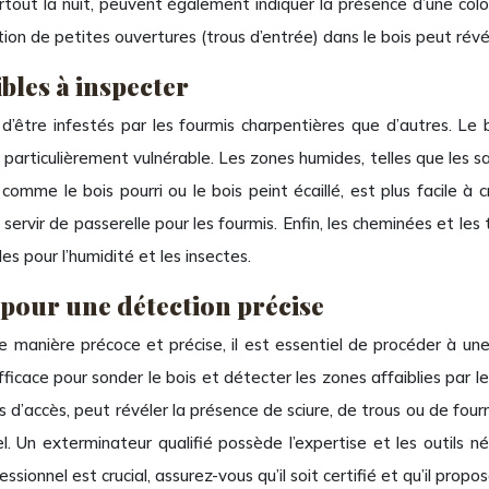
out la nuit, peuvent également indiquer la présence d’une colo
tion de petites ouvertures (trous d’entrée) dans le bois peut rév
ibles à inspecter
 d’être infestés par les fourmis charpentières que d’autres. Le
t particulièrement vulnérable. Les zones humides, telles que les salle
 comme le bois pourri ou le bois peint écaillé, est plus facile à
ervir de passerelle pour les fourmis. Enfin, les cheminées et les 
s pour l’humidité et les insectes.
 pour une détection précise
 manière précoce et précise, il est essentiel de procéder à une 
icace pour sonder le bois et détecter les zones affaiblies par les 
s d’accès, peut révéler la présence de sciure, de trous ou de fou
l. Un exterminateur qualifié possède l’expertise et les outils né
ionnel est crucial, assurez-vous qu’il soit certifié et qu’il propos