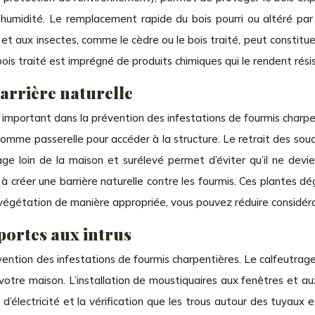
’humidité. Le remplacement rapide du bois pourri ou altéré par l’
té et aux insectes, comme le cèdre ou le bois traité, peut constitu
 bois traité est imprégné de produits chimiques qui le rendent rési
barrière naturelle
 important dans la prévention des infestations de fourmis charpe
omme passerelle pour accéder à la structure. Le retrait des souch
oin de la maison et surélevé permet d’éviter qu’il ne devienne
 à créer une barrière naturelle contre les fourmis. Ces plantes d
 végétation de manière appropriée, vous pouvez réduire considéra
 portes aux intrus
ention des infestations de fourmis charpentières. Le calfeutrage d
votre maison. L’installation de moustiquaires aux fenêtres et 
t d’électricité et la vérification que les trous autour des tuyaux