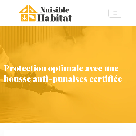
Protection optimale avec une
housse anti-punaises certifiée