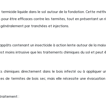
 termicide liquide dans le sol autour de la fondation. Cette mét
çus pour être efficaces contre les termites, tout en présentant un
it généralement par tranchées et injections.
ppâts contenant un insecticide à action lente autour de la maiso
 est moins intrusive que les traitements chimiques du sol et peut êt
ts chimiques directement dans le bois infesté ou à appliquer un
tes de termites de bois sec, mais elle nécessite une évacuatio
traitement :