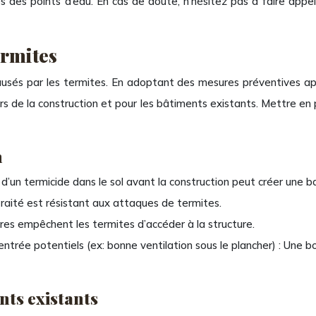
 des points d’eau. En cas de doute, n’hésitez pas à faire appel
ermites
causés par les termites. En adoptant des mesures préventives ap
lors de la construction et pour les bâtiments existants. Mettre e
n
 d’un termicide dans le sol avant la construction peut créer une ba
s traité est résistant aux attaques de termites.
ières empêchent les termites d’accéder à la structure.
entrée potentiels (ex: bonne ventilation sous le plancher) : Une b
nts existants