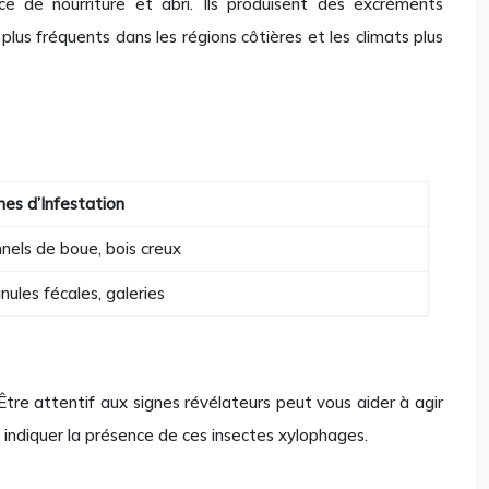
ce de nourriture et abri. Ils produisent des excréments
plus fréquents dans les régions côtières et les climats plus
nes d’Infestation
nels de boue, bois creux
nules fécales, galeries
Être attentif aux signes révélateurs peut vous aider à agir
 indiquer la présence de ces insectes xylophages.