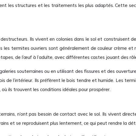
t les structures et les traitements les plus adaptés. Cette secti
 destructeurs. Ils vivent en colonies dans le sol et construisent d
ais les termites ouvriers sont généralement de couleur crème et 
pes, de l’œuf à l’adulte, avec différentes castes jouant des rôles
aleries souterraines ou en utilisant des fissures et des ouverture
bois de l’intérieur. Ils préfèrent le bois tendre et humide. Les t
ù ils trouvent les conditions idéales pour prospérer.
rrains, n’ont pas besoin de contact avec le sol. Ils vivent direct
rains et se reproduisent plus lentement, ce qui peut rendre la dét